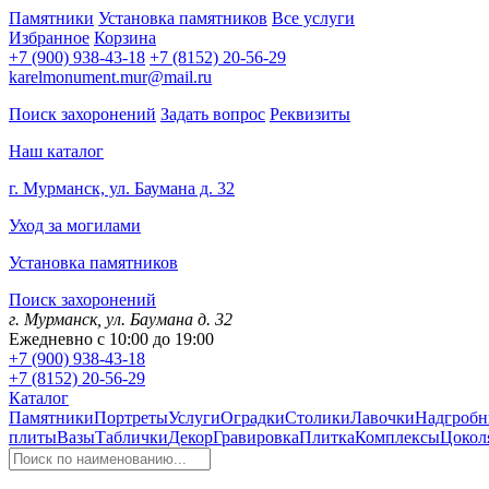
Памятники
Установка памятников
Все услуги
Избранное
Корзина
+7 (900) 938-43-18
+7 (8152) 20-56-29
karelmonument.mur@mail.ru
Поиск захоронений
Задать вопрос
Реквизиты
Наш каталог
г. Мурманск, ул. Баумана д. 32
Уход за могилами
Установка памятников
Поиск захоронений
г. Мурманск, ул. Баумана д. 32
Ежедневно с 10:00 до 19:00
+7 (900) 938-43-18
+7 (8152) 20-56-29
Каталог
Памятники
Портреты
Услуги
Оградки
Столики
Лавочки
Надгробн
плиты
Вазы
Таблички
Декор
Гравировка
Плитка
Комплексы
Цокол