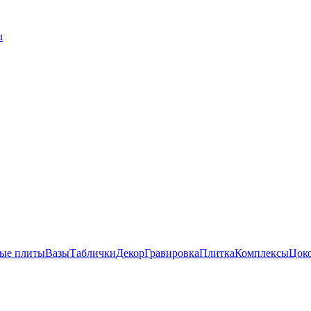
u
ые плиты
Вазы
Таблички
Декор
Гравировка
Плитка
Комплексы
Цок