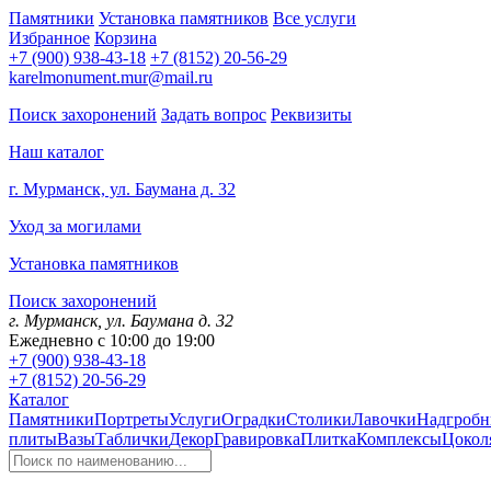
Памятники
Установка памятников
Все услуги
Избранное
Корзина
+7 (900) 938-43-18
+7 (8152) 20-56-29
karelmonument.mur@mail.ru
Поиск захоронений
Задать вопрос
Реквизиты
Наш каталог
г. Мурманск, ул. Баумана д. 32
Уход за могилами
Установка памятников
Поиск захоронений
г. Мурманск, ул. Баумана д. 32
Ежедневно с 10:00 до 19:00
+7 (900) 938-43-18
+7 (8152) 20-56-29
Каталог
Памятники
Портреты
Услуги
Оградки
Столики
Лавочки
Надгробн
плиты
Вазы
Таблички
Декор
Гравировка
Плитка
Комплексы
Цокол