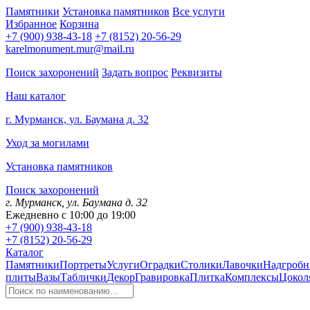
Памятники
Установка памятников
Все услуги
Избранное
Корзина
+7 (900) 938-43-18
+7 (8152) 20-56-29
karelmonument.mur@mail.ru
Поиск захоронений
Задать вопрос
Реквизиты
Наш каталог
г. Мурманск, ул. Баумана д. 32
Уход за могилами
Установка памятников
Поиск захоронений
г. Мурманск, ул. Баумана д. 32
Ежедневно с 10:00 до 19:00
+7 (900) 938-43-18
+7 (8152) 20-56-29
Каталог
Памятники
Портреты
Услуги
Оградки
Столики
Лавочки
Надгробн
плиты
Вазы
Таблички
Декор
Гравировка
Плитка
Комплексы
Цокол