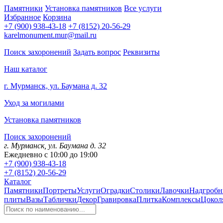
Памятники
Установка памятников
Все услуги
Избранное
Корзина
+7 (900) 938-43-18
+7 (8152) 20-56-29
karelmonument.mur@mail.ru
Поиск захоронений
Задать вопрос
Реквизиты
Наш каталог
г. Мурманск, ул. Баумана д. 32
Уход за могилами
Установка памятников
Поиск захоронений
г. Мурманск, ул. Баумана д. 32
Ежедневно с 10:00 до 19:00
+7 (900) 938-43-18
+7 (8152) 20-56-29
Каталог
Памятники
Портреты
Услуги
Оградки
Столики
Лавочки
Надгробн
плиты
Вазы
Таблички
Декор
Гравировка
Плитка
Комплексы
Цокол