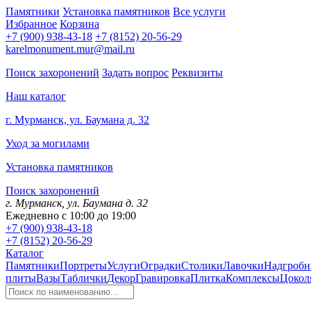
Памятники
Установка памятников
Все услуги
Избранное
Корзина
+7 (900) 938-43-18
+7 (8152) 20-56-29
karelmonument.mur@mail.ru
Поиск захоронений
Задать вопрос
Реквизиты
Наш каталог
г. Мурманск, ул. Баумана д. 32
Уход за могилами
Установка памятников
Поиск захоронений
г. Мурманск, ул. Баумана д. 32
Ежедневно с 10:00 до 19:00
+7 (900) 938-43-18
+7 (8152) 20-56-29
Каталог
Памятники
Портреты
Услуги
Оградки
Столики
Лавочки
Надгробн
плиты
Вазы
Таблички
Декор
Гравировка
Плитка
Комплексы
Цокол