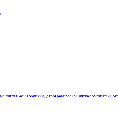
u
ые плиты
Вазы
Таблички
Декор
Гравировка
Плитка
Комплексы
Цок