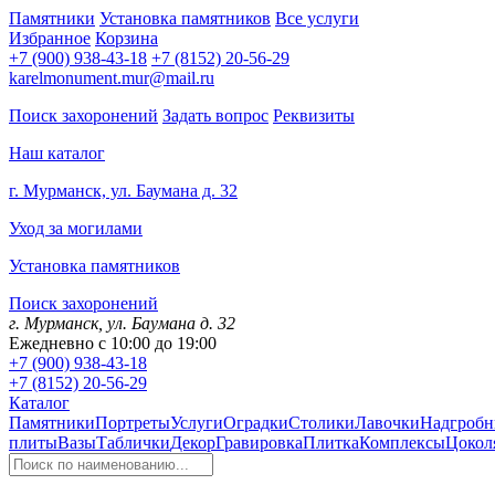
Памятники
Установка памятников
Все услуги
Избранное
Корзина
+7 (900) 938-43-18
+7 (8152) 20-56-29
karelmonument.mur@mail.ru
Поиск захоронений
Задать вопрос
Реквизиты
Наш каталог
г. Мурманск, ул. Баумана д. 32
Уход за могилами
Установка памятников
Поиск захоронений
г. Мурманск, ул. Баумана д. 32
Ежедневно с 10:00 до 19:00
+7 (900) 938-43-18
+7 (8152) 20-56-29
Каталог
Памятники
Портреты
Услуги
Оградки
Столики
Лавочки
Надгробн
плиты
Вазы
Таблички
Декор
Гравировка
Плитка
Комплексы
Цокол