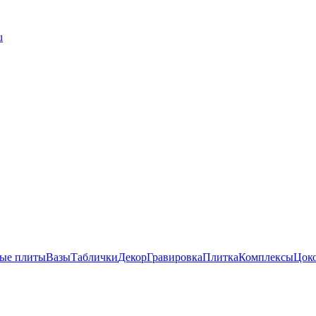
u
ые плиты
Вазы
Таблички
Декор
Гравировка
Плитка
Комплексы
Цок