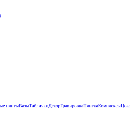
u
ые плиты
Вазы
Таблички
Декор
Гравировка
Плитка
Комплексы
Цок