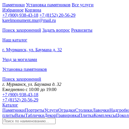
Памятники
Установка памятников
Все услуги
Избранное
Корзина
+7 (900) 938-43-18
+7 (8152) 20-56-29
karelmonument.mur@mail.ru
Поиск захоронений
Задать вопрос
Реквизиты
Наш каталог
г. Мурманск, ул. Баумана д. 32
Уход за могилами
Установка памятников
Поиск захоронений
г. Мурманск, ул. Баумана д. 32
Ежедневно с 10:00 до 19:00
+7 (900) 938-43-18
+7 (8152) 20-56-29
Каталог
Памятники
Портреты
Услуги
Оградки
Столики
Лавочки
Надгробн
плиты
Вазы
Таблички
Декор
Гравировка
Плитка
Комплексы
Цокол