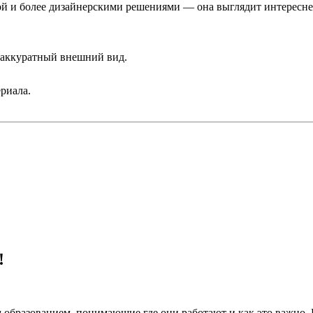
кой и более дизайнерскими решениями — она выглядит интересн
 аккуратный внешний вид.
риала.
!
 образованием, понимающие где они работают и как это важно.