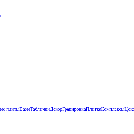
u
ые плиты
Вазы
Таблички
Декор
Гравировка
Плитка
Комплексы
Цок