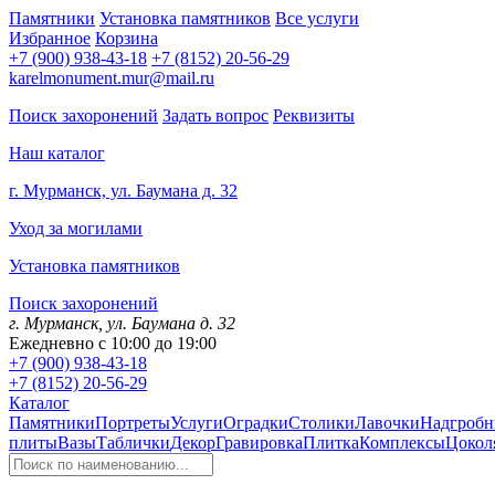
Памятники
Установка памятников
Все услуги
Избранное
Корзина
+7 (900) 938-43-18
+7 (8152) 20-56-29
karelmonument.mur@mail.ru
Поиск захоронений
Задать вопрос
Реквизиты
Наш каталог
г. Мурманск, ул. Баумана д. 32
Уход за могилами
Установка памятников
Поиск захоронений
г. Мурманск, ул. Баумана д. 32
Ежедневно с 10:00 до 19:00
+7 (900) 938-43-18
+7 (8152) 20-56-29
Каталог
Памятники
Портреты
Услуги
Оградки
Столики
Лавочки
Надгробн
плиты
Вазы
Таблички
Декор
Гравировка
Плитка
Комплексы
Цокол