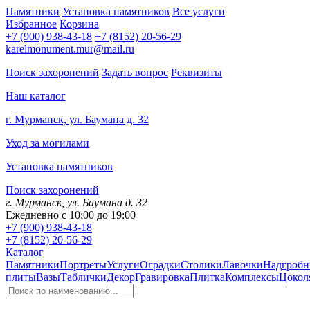
Памятники
Установка памятников
Все услуги
Избранное
Корзина
+7 (900) 938-43-18
+7 (8152) 20-56-29
karelmonument.mur@mail.ru
Поиск захоронений
Задать вопрос
Реквизиты
Наш каталог
г. Мурманск, ул. Баумана д. 32
Уход за могилами
Установка памятников
Поиск захоронений
г. Мурманск, ул. Баумана д. 32
Ежедневно с 10:00 до 19:00
+7 (900) 938-43-18
+7 (8152) 20-56-29
Каталог
Памятники
Портреты
Услуги
Оградки
Столики
Лавочки
Надгробн
плиты
Вазы
Таблички
Декор
Гравировка
Плитка
Комплексы
Цокол