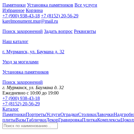
Памятники
Установка памятников
Все услуги
Избранное
Корзина
+7 (900) 938-43-18
+7 (8152) 20-56-29
karelmonument.mur@mail.ru
Поиск захоронений
Задать вопрос
Реквизиты
Наш каталог
г. Мурманск, ул. Баумана д. 32
Уход за могилами
Установка памятников
Поиск захоронений
г. Мурманск, ул. Баумана д. 32
Ежедневно с 10:00 до 19:00
+7 (900) 938-43-18
+7 (8152) 20-56-29
Каталог
Памятники
Портреты
Услуги
Оградки
Столики
Лавочки
Надгробн
плиты
Вазы
Таблички
Декор
Гравировка
Плитка
Комплексы
Цокол