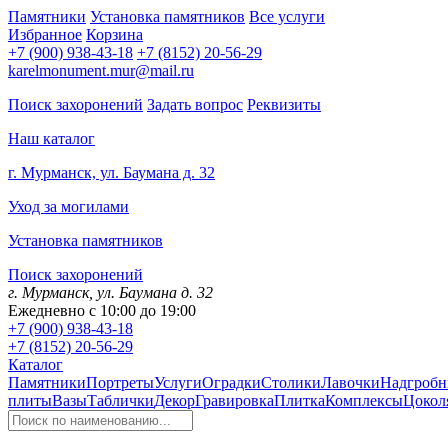
Памятники
Установка памятников
Все услуги
Избранное
Корзина
+7 (900) 938-43-18
+7 (8152) 20-56-29
karelmonument.mur@mail.ru
Поиск захоронений
Задать вопрос
Реквизиты
Наш каталог
г. Мурманск, ул. Баумана д. 32
Уход за могилами
Установка памятников
Поиск захоронений
г. Мурманск, ул. Баумана д. 32
Ежедневно с 10:00 до 19:00
+7 (900) 938-43-18
+7 (8152) 20-56-29
Каталог
Памятники
Портреты
Услуги
Оградки
Столики
Лавочки
Надгробн
плиты
Вазы
Таблички
Декор
Гравировка
Плитка
Комплексы
Цокол