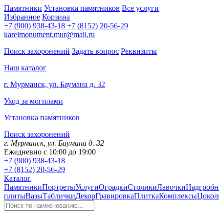
Памятники
Установка памятников
Все услуги
Избранное
Корзина
+7 (900) 938-43-18
+7 (8152) 20-56-29
karelmonument.mur@mail.ru
Поиск захоронений
Задать вопрос
Реквизиты
Наш каталог
г. Мурманск, ул. Баумана д. 32
Уход за могилами
Установка памятников
Поиск захоронений
г. Мурманск, ул. Баумана д. 32
Ежедневно с 10:00 до 19:00
+7 (900) 938-43-18
+7 (8152) 20-56-29
Каталог
Памятники
Портреты
Услуги
Оградки
Столики
Лавочки
Надгробн
плиты
Вазы
Таблички
Декор
Гравировка
Плитка
Комплексы
Цокол