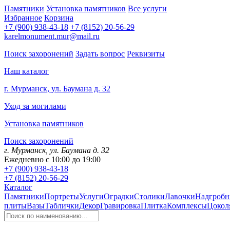
Памятники
Установка памятников
Все услуги
Избранное
Корзина
+7 (900) 938-43-18
+7 (8152) 20-56-29
karelmonument.mur@mail.ru
Поиск захоронений
Задать вопрос
Реквизиты
Наш каталог
г. Мурманск, ул. Баумана д. 32
Уход за могилами
Установка памятников
Поиск захоронений
г. Мурманск, ул. Баумана д. 32
Ежедневно с 10:00 до 19:00
+7 (900) 938-43-18
+7 (8152) 20-56-29
Каталог
Памятники
Портреты
Услуги
Оградки
Столики
Лавочки
Надгробн
плиты
Вазы
Таблички
Декор
Гравировка
Плитка
Комплексы
Цокол