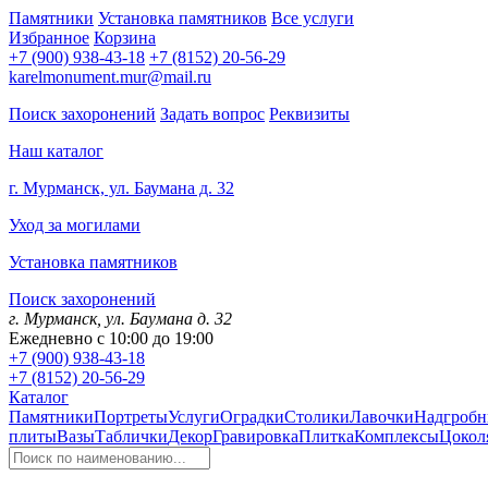
Памятники
Установка памятников
Все услуги
Избранное
Корзина
+7 (900) 938-43-18
+7 (8152) 20-56-29
karelmonument.mur@mail.ru
Поиск захоронений
Задать вопрос
Реквизиты
Наш каталог
г. Мурманск, ул. Баумана д. 32
Уход за могилами
Установка памятников
Поиск захоронений
г. Мурманск, ул. Баумана д. 32
Ежедневно с 10:00 до 19:00
+7 (900) 938-43-18
+7 (8152) 20-56-29
Каталог
Памятники
Портреты
Услуги
Оградки
Столики
Лавочки
Надгробн
плиты
Вазы
Таблички
Декор
Гравировка
Плитка
Комплексы
Цокол