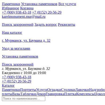
Памятники
Установка памятников
Все услуги
Избранное
Корзина
+7 (900) 938-43-18
+7 (8152) 20-56-29
karelmonument.mur@mail.ru
Поиск захоронений
Задать вопрос
Реквизиты
Наш каталог
г. Мурманск, ул. Баумана д. 32
Уход за могилами
Установка памятников
Поиск захоронений
г. Мурманск, ул. Баумана д. 32
Ежедневно с 10:00 до 19:00
+7 (900) 938-43-18
+7 (8152) 20-56-29
Каталог
Памятники
Портреты
Услуги
Оградки
Столики
Лавочки
Надгробн
плиты
Вазы
Таблички
Декор
Гравировка
Плитка
Комплексы
Цокол