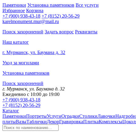
Памятники
Установка памятников
Все услуги
Избранное
Корзина
+7 (900) 938-43-18
+7 (8152) 20-56-29
karelmonument.mur@mail.ru
Поиск захоронений
Задать вопрос
Реквизиты
Наш каталог
г. Мурманск, ул. Баумана д. 32
Уход за могилами
Установка памятников
Поиск захоронений
г. Мурманск, ул. Баумана д. 32
Ежедневно с 10:00 до 19:00
+7 (900) 938-43-18
+7 (8152) 20-56-29
Каталог
Памятники
Портреты
Услуги
Оградки
Столики
Лавочки
Надгробн
плиты
Вазы
Таблички
Декор
Гравировка
Плитка
Комплексы
Цокол