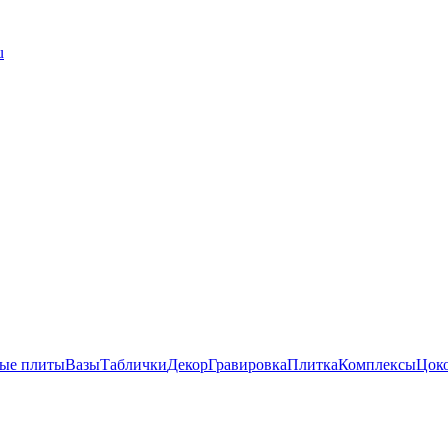
u
ые плиты
Вазы
Таблички
Декор
Гравировка
Плитка
Комплексы
Цок