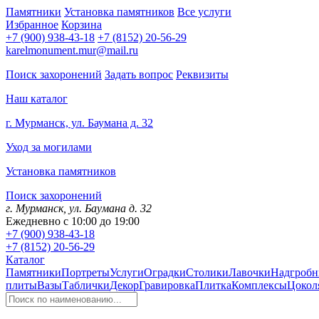
Памятники
Установка памятников
Все услуги
Избранное
Корзина
+7 (900) 938-43-18
+7 (8152) 20-56-29
karelmonument.mur@mail.ru
Поиск захоронений
Задать вопрос
Реквизиты
Наш каталог
г. Мурманск, ул. Баумана д. 32
Уход за могилами
Установка памятников
Поиск захоронений
г. Мурманск, ул. Баумана д. 32
Ежедневно с 10:00 до 19:00
+7 (900) 938-43-18
+7 (8152) 20-56-29
Каталог
Памятники
Портреты
Услуги
Оградки
Столики
Лавочки
Надгробн
плиты
Вазы
Таблички
Декор
Гравировка
Плитка
Комплексы
Цокол