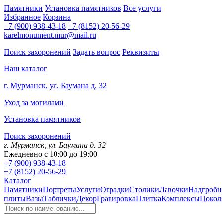
Памятники
Установка памятников
Все услуги
Избранное
Корзина
+7 (900) 938-43-18
+7 (8152) 20-56-29
karelmonument.mur@mail.ru
Поиск захоронений
Задать вопрос
Реквизиты
Наш каталог
г. Мурманск, ул. Баумана д. 32
Уход за могилами
Установка памятников
Поиск захоронений
г. Мурманск, ул. Баумана д. 32
Ежедневно с 10:00 до 19:00
+7 (900) 938-43-18
+7 (8152) 20-56-29
Каталог
Памятники
Портреты
Услуги
Оградки
Столики
Лавочки
Надгробн
плиты
Вазы
Таблички
Декор
Гравировка
Плитка
Комплексы
Цокол