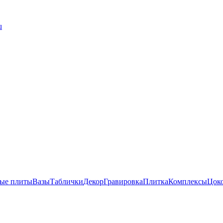
u
ые плиты
Вазы
Таблички
Декор
Гравировка
Плитка
Комплексы
Цок