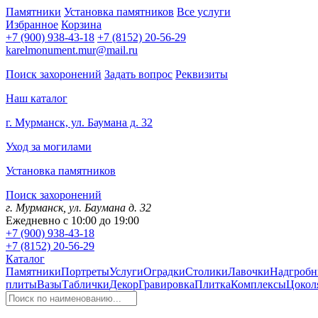
Памятники
Установка памятников
Все услуги
Избранное
Корзина
+7 (900) 938-43-18
+7 (8152) 20-56-29
karelmonument.mur@mail.ru
Поиск захоронений
Задать вопрос
Реквизиты
Наш каталог
г. Мурманск, ул. Баумана д. 32
Уход за могилами
Установка памятников
Поиск захоронений
г. Мурманск, ул. Баумана д. 32
Ежедневно с 10:00 до 19:00
+7 (900) 938-43-18
+7 (8152) 20-56-29
Каталог
Памятники
Портреты
Услуги
Оградки
Столики
Лавочки
Надгробн
плиты
Вазы
Таблички
Декор
Гравировка
Плитка
Комплексы
Цокол