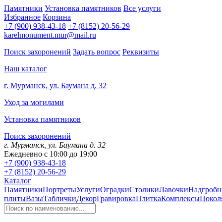
Памятники
Установка памятников
Все услуги
Избранное
Корзина
+7 (900) 938-43-18
+7 (8152) 20-56-29
karelmonument.mur@mail.ru
Поиск захоронений
Задать вопрос
Реквизиты
Наш каталог
г. Мурманск, ул. Баумана д. 32
Уход за могилами
Установка памятников
Поиск захоронений
г. Мурманск, ул. Баумана д. 32
Ежедневно с 10:00 до 19:00
+7 (900) 938-43-18
+7 (8152) 20-56-29
Каталог
Памятники
Портреты
Услуги
Оградки
Столики
Лавочки
Надгробн
плиты
Вазы
Таблички
Декор
Гравировка
Плитка
Комплексы
Цокол