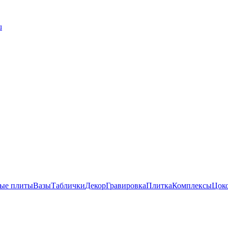
u
ые плиты
Вазы
Таблички
Декор
Гравировка
Плитка
Комплексы
Цок