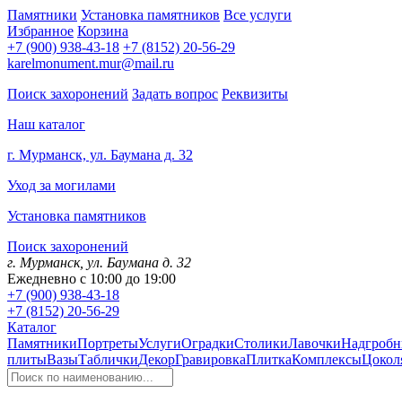
Памятники
Установка памятников
Все услуги
Избранное
Корзина
+7 (900) 938-43-18
+7 (8152) 20-56-29
karelmonument.mur@mail.ru
Поиск захоронений
Задать вопрос
Реквизиты
Наш каталог
г. Мурманск, ул. Баумана д. 32
Уход за могилами
Установка памятников
Поиск захоронений
г. Мурманск, ул. Баумана д. 32
Ежедневно с 10:00 до 19:00
+7 (900) 938-43-18
+7 (8152) 20-56-29
Каталог
Памятники
Портреты
Услуги
Оградки
Столики
Лавочки
Надгробн
плиты
Вазы
Таблички
Декор
Гравировка
Плитка
Комплексы
Цокол