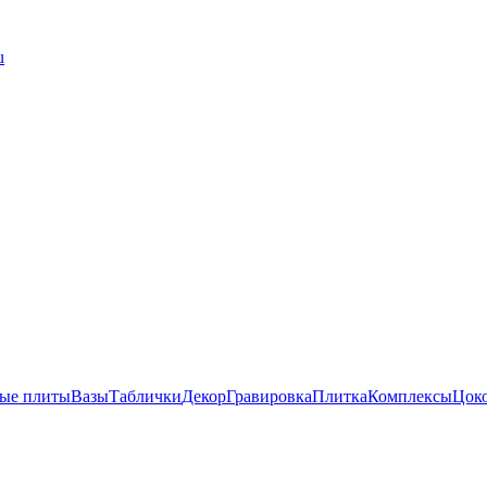
u
ые плиты
Вазы
Таблички
Декор
Гравировка
Плитка
Комплексы
Цок