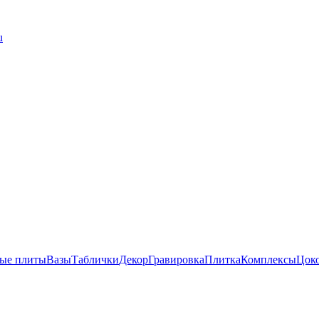
u
ые плиты
Вазы
Таблички
Декор
Гравировка
Плитка
Комплексы
Цок