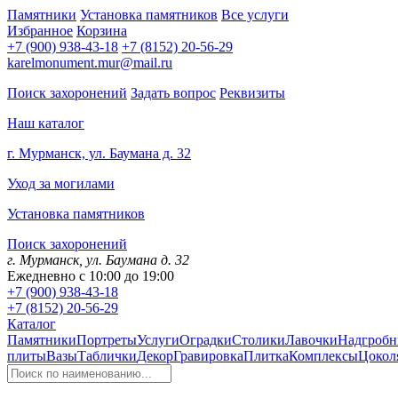
Памятники
Установка памятников
Все услуги
Избранное
Корзина
+7 (900) 938-43-18
+7 (8152) 20-56-29
karelmonument.mur@mail.ru
Поиск захоронений
Задать вопрос
Реквизиты
Наш каталог
г. Мурманск, ул. Баумана д. 32
Уход за могилами
Установка памятников
Поиск захоронений
г. Мурманск, ул. Баумана д. 32
Ежедневно с 10:00 до 19:00
+7 (900) 938-43-18
+7 (8152) 20-56-29
Каталог
Памятники
Портреты
Услуги
Оградки
Столики
Лавочки
Надгробн
плиты
Вазы
Таблички
Декор
Гравировка
Плитка
Комплексы
Цокол