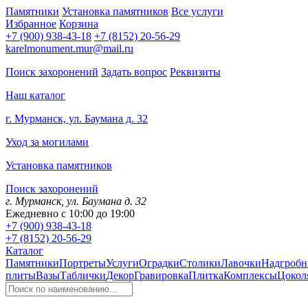
Памятники
Установка памятников
Все услуги
Избранное
Корзина
+7 (900) 938-43-18
+7 (8152) 20-56-29
karelmonument.mur@mail.ru
Поиск захоронений
Задать вопрос
Реквизиты
Наш каталог
г. Мурманск, ул. Баумана д. 32
Уход за могилами
Установка памятников
Поиск захоронений
г. Мурманск, ул. Баумана д. 32
Ежедневно с 10:00 до 19:00
+7 (900) 938-43-18
+7 (8152) 20-56-29
Каталог
Памятники
Портреты
Услуги
Оградки
Столики
Лавочки
Надгробн
плиты
Вазы
Таблички
Декор
Гравировка
Плитка
Комплексы
Цокол