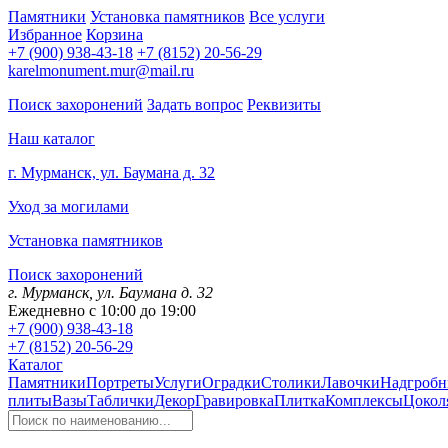
Памятники
Установка памятников
Все услуги
Избранное
Корзина
+7 (900) 938-43-18
+7 (8152) 20-56-29
karelmonument.mur@mail.ru
Поиск захоронений
Задать вопрос
Реквизиты
Наш каталог
г. Мурманск, ул. Баумана д. 32
Уход за могилами
Установка памятников
Поиск захоронений
г. Мурманск, ул. Баумана д. 32
Ежедневно с 10:00 до 19:00
+7 (900) 938-43-18
+7 (8152) 20-56-29
Каталог
Памятники
Портреты
Услуги
Оградки
Столики
Лавочки
Надгробн
плиты
Вазы
Таблички
Декор
Гравировка
Плитка
Комплексы
Цокол