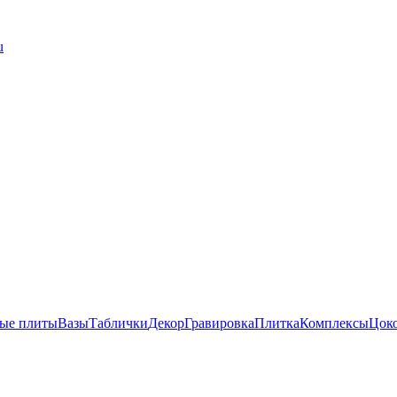
u
ые плиты
Вазы
Таблички
Декор
Гравировка
Плитка
Комплексы
Цок