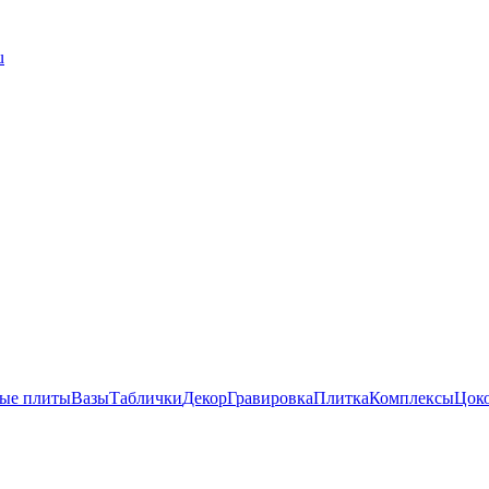
u
ые плиты
Вазы
Таблички
Декор
Гравировка
Плитка
Комплексы
Цок