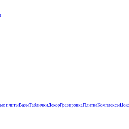
u
ые плиты
Вазы
Таблички
Декор
Гравировка
Плитка
Комплексы
Цок