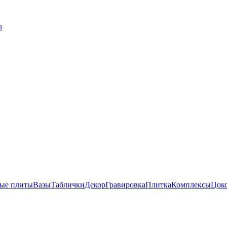
u
ые плиты
Вазы
Таблички
Декор
Гравировка
Плитка
Комплексы
Цок