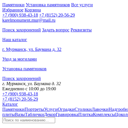
Памятники
Установка памятников
Все услуги
Избранное
Корзина
+7 (900) 938-43-18
+7 (8152) 20-56-29
karelmonument.mur@mail.ru
Поиск захоронений
Задать вопрос
Реквизиты
Наш каталог
г. Мурманск, ул. Баумана д. 32
Уход за могилами
Установка памятников
Поиск захоронений
г. Мурманск, ул. Баумана д. 32
Ежедневно с 10:00 до 19:00
+7 (900) 938-43-18
+7 (8152) 20-56-29
Каталог
Памятники
Портреты
Услуги
Оградки
Столики
Лавочки
Надгробн
плиты
Вазы
Таблички
Декор
Гравировка
Плитка
Комплексы
Цокол