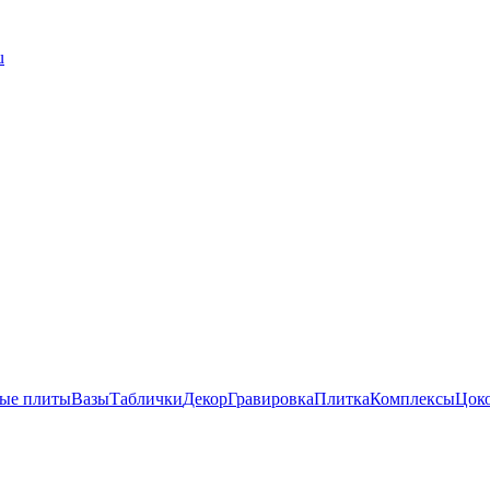
u
ые плиты
Вазы
Таблички
Декор
Гравировка
Плитка
Комплексы
Цок