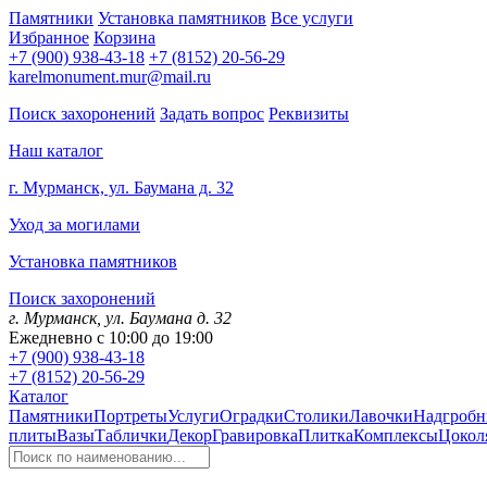
Памятники
Установка памятников
Все услуги
Избранное
Корзина
+7 (900) 938-43-18
+7 (8152) 20-56-29
karelmonument.mur@mail.ru
Поиск захоронений
Задать вопрос
Реквизиты
Наш каталог
г. Мурманск, ул. Баумана д. 32
Уход за могилами
Установка памятников
Поиск захоронений
г. Мурманск, ул. Баумана д. 32
Ежедневно с 10:00 до 19:00
+7 (900) 938-43-18
+7 (8152) 20-56-29
Каталог
Памятники
Портреты
Услуги
Оградки
Столики
Лавочки
Надгробн
плиты
Вазы
Таблички
Декор
Гравировка
Плитка
Комплексы
Цокол