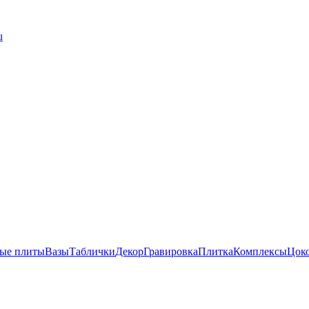
u
ые плиты
Вазы
Таблички
Декор
Гравировка
Плитка
Комплексы
Цок