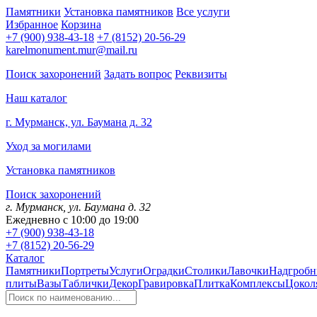
Памятники
Установка памятников
Все услуги
Избранное
Корзина
+7 (900) 938-43-18
+7 (8152) 20-56-29
karelmonument.mur@mail.ru
Поиск захоронений
Задать вопрос
Реквизиты
Наш каталог
г. Мурманск, ул. Баумана д. 32
Уход за могилами
Установка памятников
Поиск захоронений
г. Мурманск, ул. Баумана д. 32
Ежедневно с 10:00 до 19:00
+7 (900) 938-43-18
+7 (8152) 20-56-29
Каталог
Памятники
Портреты
Услуги
Оградки
Столики
Лавочки
Надгробн
плиты
Вазы
Таблички
Декор
Гравировка
Плитка
Комплексы
Цокол