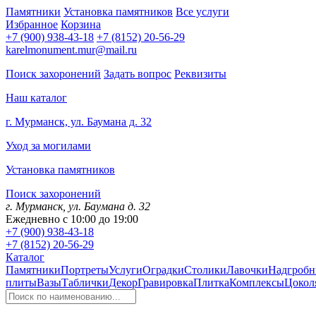
Памятники
Установка памятников
Все услуги
Избранное
Корзина
+7 (900) 938-43-18
+7 (8152) 20-56-29
karelmonument.mur@mail.ru
Поиск захоронений
Задать вопрос
Реквизиты
Наш каталог
г. Мурманск, ул. Баумана д. 32
Уход за могилами
Установка памятников
Поиск захоронений
г. Мурманск, ул. Баумана д. 32
Ежедневно с 10:00 до 19:00
+7 (900) 938-43-18
+7 (8152) 20-56-29
Каталог
Памятники
Портреты
Услуги
Оградки
Столики
Лавочки
Надгробн
плиты
Вазы
Таблички
Декор
Гравировка
Плитка
Комплексы
Цокол