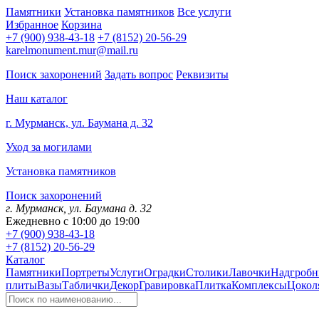
Памятники
Установка памятников
Все услуги
Избранное
Корзина
+7 (900) 938-43-18
+7 (8152) 20-56-29
karelmonument.mur@mail.ru
Поиск захоронений
Задать вопрос
Реквизиты
Наш каталог
г. Мурманск, ул. Баумана д. 32
Уход за могилами
Установка памятников
Поиск захоронений
г. Мурманск, ул. Баумана д. 32
Ежедневно с 10:00 до 19:00
+7 (900) 938-43-18
+7 (8152) 20-56-29
Каталог
Памятники
Портреты
Услуги
Оградки
Столики
Лавочки
Надгробн
плиты
Вазы
Таблички
Декор
Гравировка
Плитка
Комплексы
Цокол