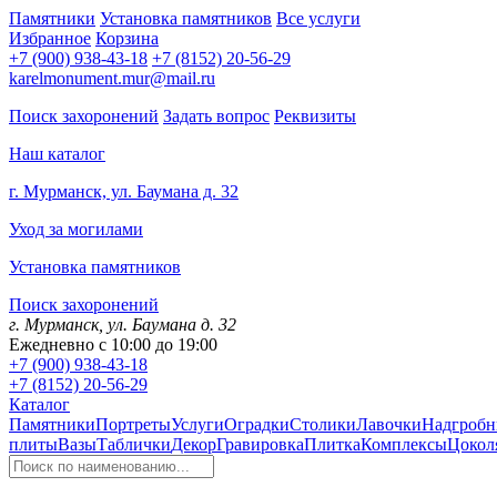
Памятники
Установка памятников
Все услуги
Избранное
Корзина
+7 (900) 938-43-18
+7 (8152) 20-56-29
karelmonument.mur@mail.ru
Поиск захоронений
Задать вопрос
Реквизиты
Наш каталог
г. Мурманск, ул. Баумана д. 32
Уход за могилами
Установка памятников
Поиск захоронений
г. Мурманск, ул. Баумана д. 32
Ежедневно с 10:00 до 19:00
+7 (900) 938-43-18
+7 (8152) 20-56-29
Каталог
Памятники
Портреты
Услуги
Оградки
Столики
Лавочки
Надгробн
плиты
Вазы
Таблички
Декор
Гравировка
Плитка
Комплексы
Цокол