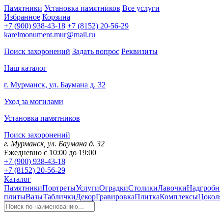
Памятники
Установка памятников
Все услуги
Избранное
Корзина
+7 (900) 938-43-18
+7 (8152) 20-56-29
karelmonument.mur@mail.ru
Поиск захоронений
Задать вопрос
Реквизиты
Наш каталог
г. Мурманск, ул. Баумана д. 32
Уход за могилами
Установка памятников
Поиск захоронений
г. Мурманск, ул. Баумана д. 32
Ежедневно с 10:00 до 19:00
+7 (900) 938-43-18
+7 (8152) 20-56-29
Каталог
Памятники
Портреты
Услуги
Оградки
Столики
Лавочки
Надгробн
плиты
Вазы
Таблички
Декор
Гравировка
Плитка
Комплексы
Цокол