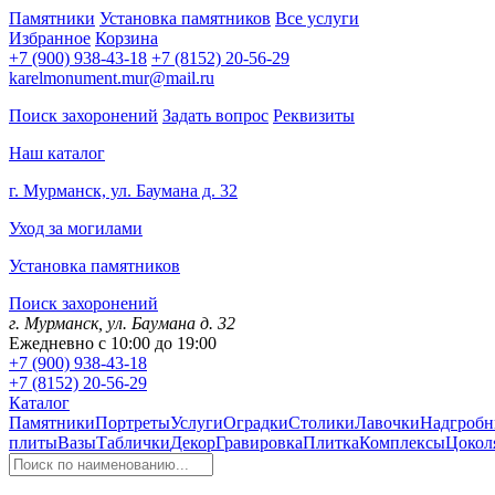
Памятники
Установка памятников
Все услуги
Избранное
Корзина
+7 (900) 938-43-18
+7 (8152) 20-56-29
karelmonument.mur@mail.ru
Поиск захоронений
Задать вопрос
Реквизиты
Наш каталог
г. Мурманск, ул. Баумана д. 32
Уход за могилами
Установка памятников
Поиск захоронений
г. Мурманск, ул. Баумана д. 32
Ежедневно с 10:00 до 19:00
+7 (900) 938-43-18
+7 (8152) 20-56-29
Каталог
Памятники
Портреты
Услуги
Оградки
Столики
Лавочки
Надгробн
плиты
Вазы
Таблички
Декор
Гравировка
Плитка
Комплексы
Цокол