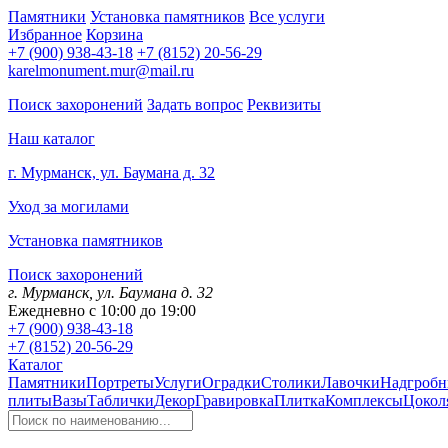
Памятники
Установка памятников
Все услуги
Избранное
Корзина
+7 (900) 938-43-18
+7 (8152) 20-56-29
karelmonument.mur@mail.ru
Поиск захоронений
Задать вопрос
Реквизиты
Наш каталог
г. Мурманск, ул. Баумана д. 32
Уход за могилами
Установка памятников
Поиск захоронений
г. Мурманск, ул. Баумана д. 32
Ежедневно с 10:00 до 19:00
+7 (900) 938-43-18
+7 (8152) 20-56-29
Каталог
Памятники
Портреты
Услуги
Оградки
Столики
Лавочки
Надгробн
плиты
Вазы
Таблички
Декор
Гравировка
Плитка
Комплексы
Цокол