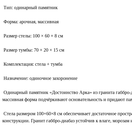
Тип: одинарный памятник
Форма: арочная, массивная
Размер стелы: 100 × 60 × 8 см
Размер тумбы: 70 × 20 × 15 см
Комплектация: стела + тумба
Назначение: одиночное захоронение
Одинарный памятник «Достоинство Арка» из гранита габбро-д
массивная форма подчёркивают основательность и придают па
Стела размером 100×60×8 см обеспечивает достаточное простр
конструкции. Гранит габбро-диабаз устойчив к влаге, морозам