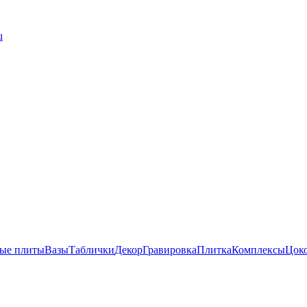
u
ые плиты
Вазы
Таблички
Декор
Гравировка
Плитка
Комплексы
Цок